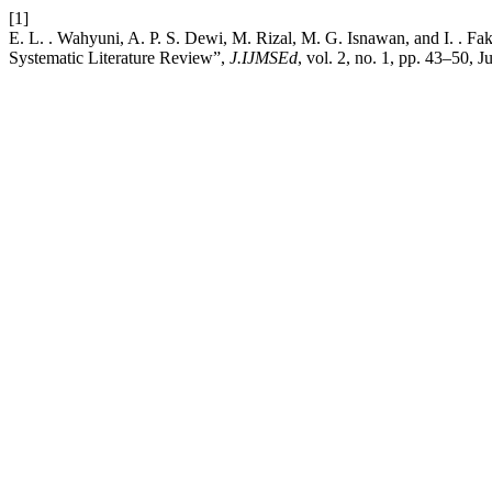
[1]
E. L. . Wahyuni, A. P. S. Dewi, M. Rizal, M. G. Isnawan, and I. . Fak
Systematic Literature Review”,
J.IJMSEd
, vol. 2, no. 1, pp. 43–50, J